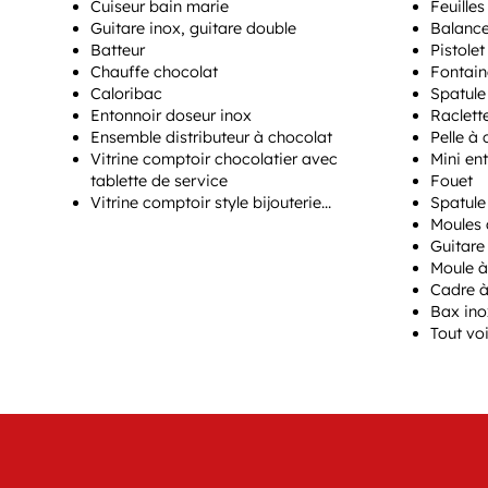
Cuiseur bain marie
Feuilles
Guitare inox, guitare double
Balance
Batteur
Pistolet
Chauffe chocolat
Fontain
Caloribac
Spatule 
Entonnoir doseur inox
Raclett
Ensemble distributeur à chocolat
Pelle à
Vitrine comptoir chocolatier avec
Mini en
tablette de service
Fouet
Vitrine comptoir style bijouterie…
Spatule 
Moules 
Guitare
Moule à
Cadre 
Bax ino
Tout vo