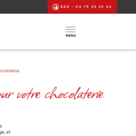
SAV :
04 75 35 69 64
MENU
ocolaterie
r votre chocolaterie
s
ge, et