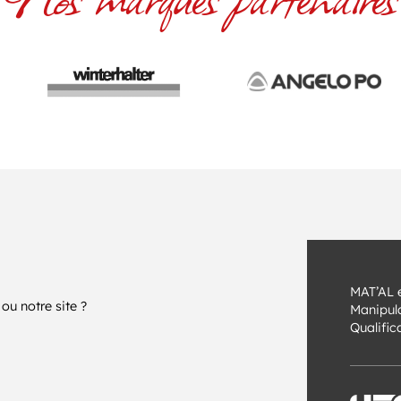
MAT’AL e
ou notre site ?
Manipula
Qualifi