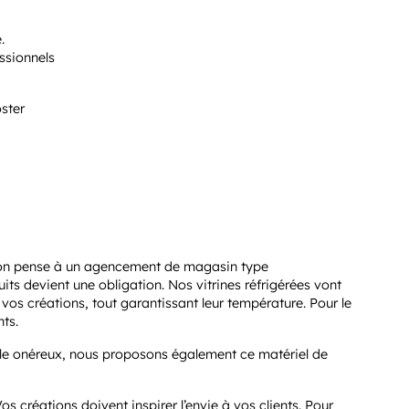
.
essionnels
ster
on pense à un agencement de magasin type
its devient une obligation. Nos vitrines réfrigérées vont
vos créations, tout garantissant leur température. Pour le
ts.
ile onéreux, nous proposons également ce matériel de
Vos créations doivent inspirer l’envie à vos clients. Pour