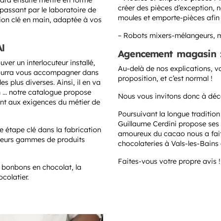
dra ensuite mettre en forme
créer des pièces d’exception, 
passant par le laboratoire de
moules et emporte-pièces afin 
tion clé en main, adaptée à vos
– Robots mixers-mélangeurs, mat
Al
Agencement magasin : 
ouver un interlocuteur installé,
Au-delà de nos explications, 
 pourra vous accompagner dans
proposition, et c’est normal !
s plus diverses. Ainsi, il en va
n … notre catalogue propose
Nous vous invitons donc à déco
ant aux exigences du métier de
Poursuivant la longue tradition
Guillaume Cerdini propose ses d
e étape clé dans la fabrication
amoureux du cacao nous a fait
sieurs gammes de produits
chocolateries à Vals-les-Bains
Faites-vous votre propre avis !
t bonbons en chocolat, la
colatier.