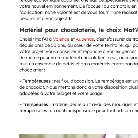
l’étude économique adaptée, une équipe spécialisée vien
votre nouvel environnement. De l’accueil au comptoir, en 
fabrication, notre volonté est de vous fournir une réalisa
besoins et à vos objectifs.
Matériel pour chocolaterie, le choix Mat’
Choisir Mat’Al à
Valence
et
Aubenas
, c’est s’assurer de tr
depuis près de 50 ans, au cœur de votre territoire, qui
votre projet, vous conseiller et répondre à vos exigences le
de même pour votre matériel chocolatier : neuf, occasio
tout un ensemble de petits et gros matériels correspond
chocolatier :
– Tempéreuses
: neuf ou d’occasion. Le tempérage est un
de chocolat. Nous mettons donc à votre disposition plu
adaptées à votre budget et votre usage.
– Trempeuses
: matériel dédié au travail des moulages e
trempeuse est un outil indispensable pour tout artisan cho