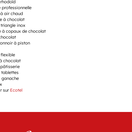
 rhodoïd
 professionnelle
 à air chaud
e à chocolat
triangle inox
e à copaux de chocolat
 chocolat
tonnoir à piston
flexible
à chocolat
 pâtisserie
 tablettes
à ganache
x
ir sur
Ecotel