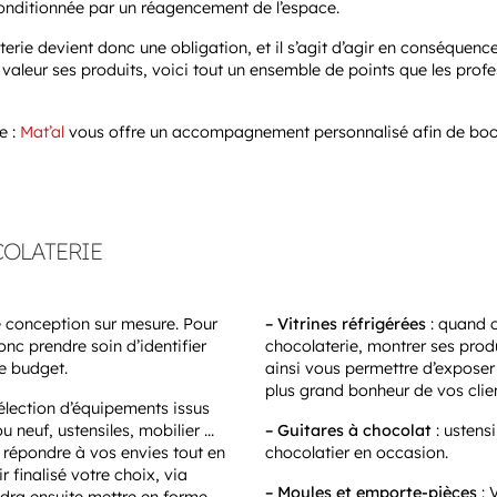
onditionnée par un réagencement de l’espace.
 devient donc une obligation, et il s’agit d’agir en conséquence
 valeur ses produits, voici tout un ensemble de points que les prof
e :
Mat’al
vous offre un accompagnement personnalisé afin de boo
OLATERIE
ne conception sur mesure. Pour
– Vitrines réfrigérées
: quand 
nc prendre soin d’identifier
chocolaterie, montrer ses produ
e budget.
ainsi vous permettre d’exposer 
plus grand bonheur de vos clien
élection d’équipements issus
u neuf, ustensiles, mobilier …
– Guitares à chocolat
: ustens
ir répondre à vos envies tout en
chocolatier en occasion.
 finalisé votre choix, via
– Moules et emporte-pièces
: 